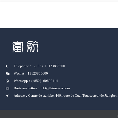
Téléphone：（+86）13123855600
Wechat：13123855600
Whatsapp：(+852）60600114
Boîte aux lettres：mkt@fhinnover.com
Adresse：Centre de starlake, 446, route de GuanTou, secteur de Jiangbei