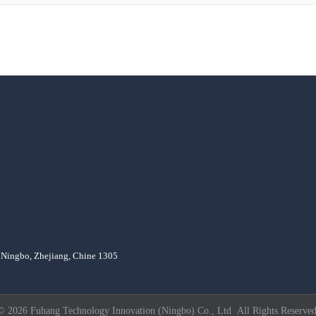
, Ningbo, Zhejiang, Chine 1305
© 2026 Fuhang Technology Innovation (Ningbo) Co., Ltd All Rights Reserved