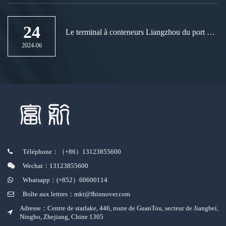
24
Le terminal à conteneurs Liangzhou du port de
Zhoushan à Ningbo accueille une nouvelle
2024-06
route « la ceinture et la route »
Téléphone：（+86）13123855600
Wechat：13123855600
Whatsapp：(+852）60600114
Boîte aux lettres：mkt@fhinnover.com
Adresse：Centre de starlake, 446, route de GuanTou, secteur de Jiangbei,
Ningbo, Zhejiang, Chine 1305